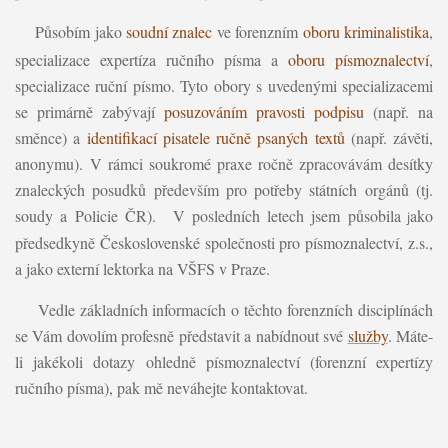
Působím jako
soudní znalec
ve forenzním
oboru kriminalistika
,
specializace expertíza ručního písma
a
oboru písmoznalectví
,
specializace ruční písmo. Tyto obory s uvedenými specializacemi
se primárně zabývají
posuzováním pravosti podpisu
(např. na
směnce) a
identifikací pisatele ručně psaných textů
(např. závěti,
anonymu).
V rámci soukromé praxe ročně zpracovávám desítky
znaleckých posudků především pro potřeby státních orgánů (tj.
soudy a Policie ČR).
V posledních letech jsem působila
ako
j
předsedkyně Československé společnosti pro písmoznalectví, z.s.,
a jako externí lektorka na VŠFS v Praze.
Vedle základních informacích o těchto forenzních disciplínách
se Vám dovolím profesně představit a nabídnout své
služby
.
Máte-
li jakékoli dotazy ohledně písmoznalectví (forenzní expertízy
ručního písma), pak mě neváhejte kontaktovat.