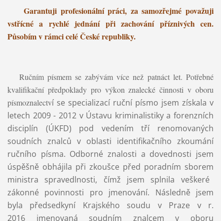
Garantuji profesionální práci, za samozřejmé považuji
vstřícné a rychlé jednání při zachování příznivých cen.
Působím v rámci celé České republiky.
Ručním písmem se zabývám více než patnáct let. Potřebné
kvalifikační předpoklady pro výkon znalecké činnosti v oboru
písmoznalectv
í se specializací ruční písmo jsem získala
v
letech 2009 - 2012 v Ústavu kriminalistiky a forenzních
disciplín (ÚKFD) pod vedením tří renomovaných
soudních znalců v oblasti identifikačního zkoumání
ručního písma. Odborné znalosti a dovednosti jsem
úspěšně obhájila při zkoušce před poradním sborem
ministra spravedlnosti, čímž jsem splnila veškeré
zákonné povinnosti pro jmenování. Následně jsem
byla předsedkyní Krajského soudu v Praze
v r.
2016 jmenovaná soudním znalcem v oboru